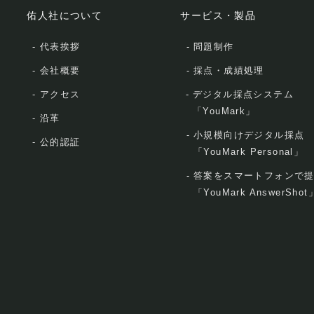
佑人社について
サービス・製品
-
代表挨拶
-
問題制作
-
会社概要
-
採点・成績処理
-
アクセス
-
デジタル採点システム
「YouMark」
-
沿革
-
小規模向けデジタル採点
-
公的認証
「YouMark Personal」
-
答案をスマートフォンで
「YouMark AnswerShot