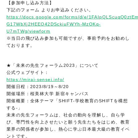
【参加申し込み方法】
下記のフォーム よりお申込みください。
https://docs.google.com/forms/d/e/1FAIpQLScuqQ0ztE
G17WbXj2HEEO42DSckiuFWYh-MzOKq-
U7mTWg/viewform
※当日の飛び込み参加も可能ですが、事前予約をお勧めし
ております。
★「未来の先生フォーラム2023」について
公式ウェブサイト：
https://mirai-sensei.info/
開催日程：2023/8/19～8/20
開催場所：桜美林大学 新宿キャンパス
開催概要：全体テーマ「SHIFT-学校教育のSHIFTを構想
する-」
未来の先生フォーラムは、社会の動向を理解し、自ら学
び、専門性を向上させたいと願う先生たちをはじめ、教育
業界の関係者が参加し、熱心に学ぶ日本最大級の教育イベ
ントです。